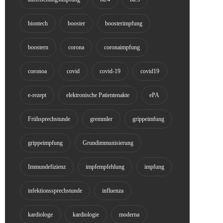
biontech
booster
boosterimpfung
boostern
corona
coronaimpfung
coronoa
covid
covid-19
covid19
e-rezept
elektronische Patientenakte
ePA
Frühsprechstunde
gremmler
grippeimfung
grippeimpfung
Grundimmunisierung
Immundefizienz
impfempfehlung
impfung
infektionssprechstunde
influenza
kardiologe
kardiologie
moderna