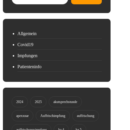
Allgemein
Covid19
Impfungen
Patienteninfo
2024
2025
akutsprechstunde
apexxnar
Auffrischimpfung
auffrischung
auffrischungsimpfung
ba.4
ba.5