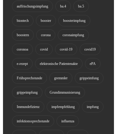
auffrischungsimpfung
ba.4
ba.5
biontech
booster
boosterimpfung
boostern
corona
coronaimpfung
coronoa
covid
covid-19
covid19
e-rezept
elektronische Patientenakte
ePA
Frühsprechstunde
gremmler
grippeimfung
grippeimpfung
Grundimmunisierung
Immundefizienz
impfempfehlung
impfung
infektionssprechstunde
influenza