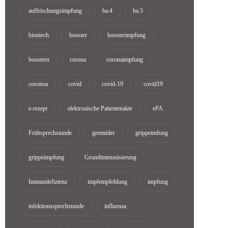
auffrischungsimpfung
ba.4
ba.5
biontech
booster
boosterimpfung
boostern
corona
coronaimpfung
coronoa
covid
covid-19
covid19
e-rezept
elektronische Patientenakte
ePA
Frühsprechstunde
gremmler
grippeimfung
grippeimpfung
Grundimmunisierung
Immundefizienz
impfempfehlung
impfung
infektionssprechstunde
influenza