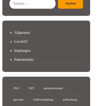
Suchen
Allgemein
Covid19
Impfungen
Patienteninfo
2024
2025
akutsprechstunde
apexxnar
Auffrischimpfung
auffrischung