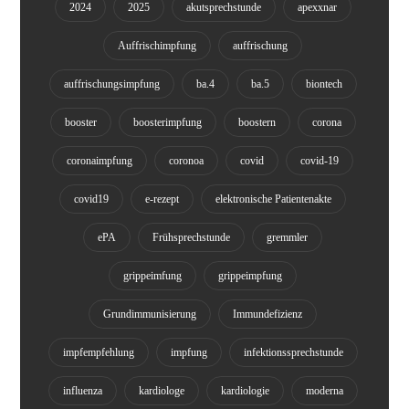
2024
2025
akutsprechstunde
apexxnar
Auffrischimpfung
auffrischung
auffrischungsimpfung
ba.4
ba.5
biontech
booster
boosterimpfung
boostern
corona
coronaimpfung
coronoa
covid
covid-19
covid19
e-rezept
elektronische Patientenakte
ePA
Frühsprechstunde
gremmler
grippeimfung
grippeimpfung
Grundimmunisierung
Immundefizienz
impfempfehlung
impfung
infektionssprechstunde
influenza
kardiologe
kardiologie
moderna