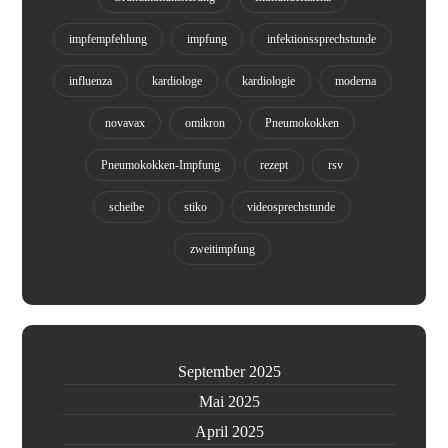
impfempfehlung
impfung
infektionssprechstunde
influenza
kardiologe
kardiologie
moderna
novavax
omikron
Pneumokokken
Pneumokokken-Impfung
rezept
rsv
scheibe
stiko
videosprechstunde
zweitimpfung
September 2025
Mai 2025
April 2025