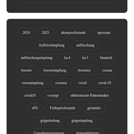
2024
2025
akutsprechstunde
apexxnar
Auffrischimpfung
auffrischung
auffrischungsimpfung
ba.4
ba.5
biontech
booster
boosterimpfung
boostern
corona
coronaimpfung
coronoa
covid
covid-19
covid19
e-rezept
elektronische Patientenakte
ePA
Frühsprechstunde
gremmler
grippeimfung
grippeimpfung
Grundimmunisierung
Immundefizienz