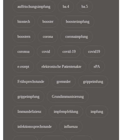
auffrischungsimpfung
ba.4
ba.5
biontech
booster
boosterimpfung
boostern
corona
coronaimpfung
coronoa
covid
covid-19
covid19
e-rezept
elektronische Patientenakte
ePA
Frühsprechstunde
gremmler
grippeimfung
grippeimpfung
Grundimmunisierung
Immundefizienz
impfempfehlung
impfung
infektionssprechstunde
influenza