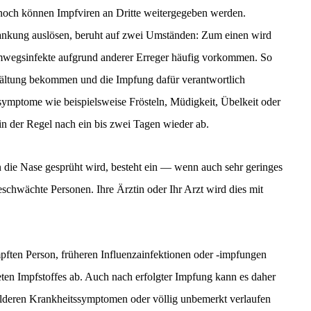
noch können Impfviren an Dritte weitergegeben werden.
ankung auslösen, beruht auf zwei Umständen: Zum einen wird
temwegsinfekte aufgrund anderer Erreger häufig vorkommen. So
Erkältung bekommen und die Impfung dafür verantwortlich
mptome wie beispielsweise Frösteln, Müdigkeit, Übelkeit oder
n der Regel nach ein bis zwei Tagen wieder ab.
n die Nase gesprüht wird, besteht ein — wenn auch sehr geringes
chwächte Personen. Ihre Ärztin oder Ihr Arzt wird dies mit
mpften Person, früheren Influenzainfektionen oder -impfungen
en Impfstoffes ab. Auch nach erfolgter Impfung kann es daher
ilderen Krankheitssymptomen oder völlig unbemerkt verlaufen