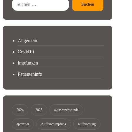
Suchen
Allgemein
Covid19
Impfungen
Patienteninfo
2024
2025
akutsprechstunde
apexxnar
Auffrischimpfung
auffrischung