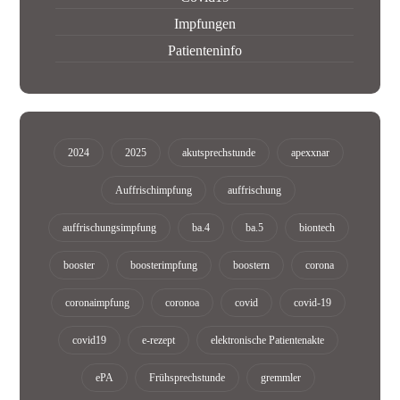
Impfungen
Patienteninfo
2024
2025
akutsprechstunde
apexxnar
Auffrischimpfung
auffrischung
auffrischungsimpfung
ba.4
ba.5
biontech
booster
boosterimpfung
boostern
corona
coronaimpfung
coronoa
covid
covid-19
covid19
e-rezept
elektronische Patientenakte
ePA
Frühsprechstunde
gremmler