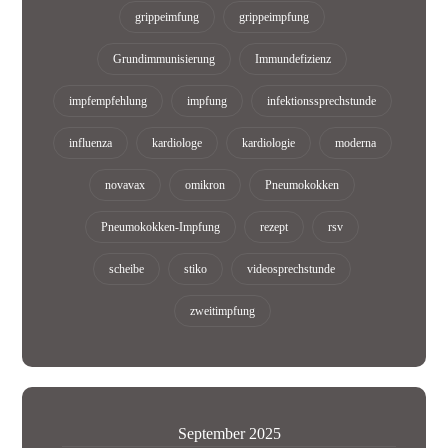
grippeimfung
grippeimpfung
Grundimmunisierung
Immundefizienz
impfempfehlung
impfung
infektionssprechstunde
influenza
kardiologe
kardiologie
moderna
novavax
omikron
Pneumokokken
Pneumokokken-Impfung
rezept
rsv
scheibe
stiko
videosprechstunde
zweitimpfung
September 2025