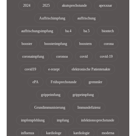
2024
2025
akutsprechstunde
apexxnar
Auffrischimpfung
auffrischung
auffrischungsimpfung
ba.4
ba.5
biontech
booster
boosterimpfung
boostern
corona
coronaimpfung
coronoa
covid
covid-19
covid19
e-rezept
elektronische Patientenakte
ePA
Frühsprechstunde
gremmler
grippeimfung
grippeimpfung
Grundimmunisierung
Immundefizienz
impfempfehlung
impfung
infektionssprechstunde
influenza
kardiologe
kardiologie
moderna